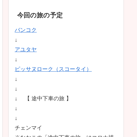
今回の旅の予定
バンコク
↓
アユタヤ
↓
ピッサヌローク（スコータイ）
↓
↓
↓ 【 途中下車の旅 】
↓
↓
チェンマイ