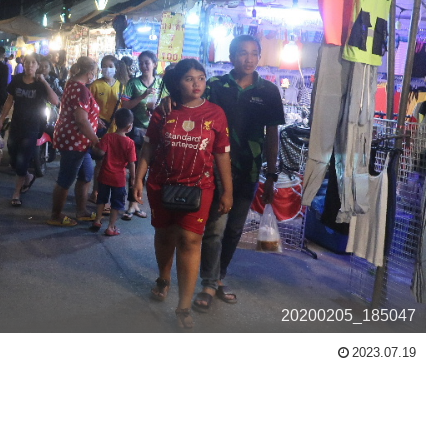
20200205_185047
2023.07.19