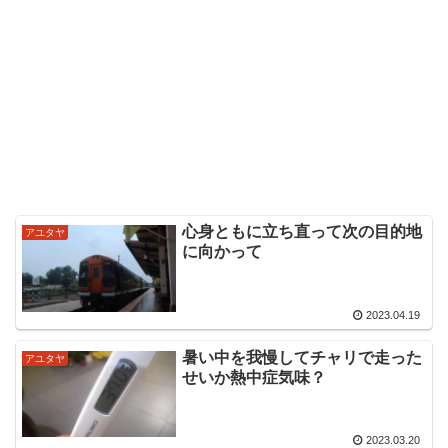
心身ともに立ち直って次の目的地
アユタヤ
に向かって
2023.04.19
暑い中を我慢してチャリで走った
アユタヤ
せいか熱中症気味？
2023.03.20