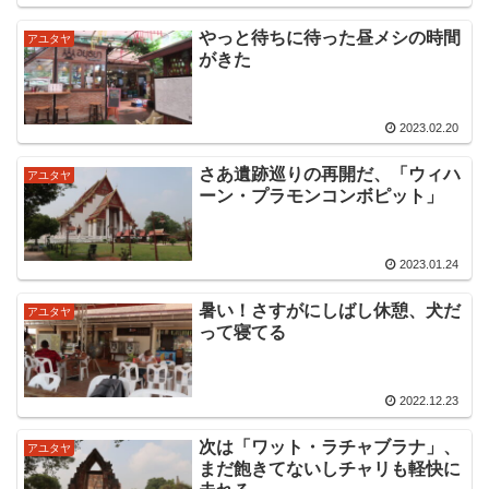
やっと待ちに待った昼メシの時間
アユタヤ
がきた
2023.02.20
さあ遺跡巡りの再開だ、「ウィハ
アユタヤ
ーン・プラモンコンボピット」
2023.01.24
暑い！さすがにしばし休憩、犬だ
アユタヤ
って寝てる
2022.12.23
次は「ワット・ラチャブラナ」、
アユタヤ
まだ飽きてないしチャリも軽快に