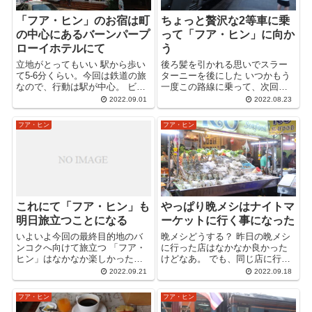
「フア・ヒン」のお宿は町
ちょっと贅沢な2等車に乗
の中心にあるバーンパープ
って「フア・ヒン」に向か
ローイホテルにて
う
立地がとってもいい 駅から歩い
後ろ髪を引かれる思いでスラー
て5-6分くらい。今回は鉄道の旅
ターニーを後にした いつかもう
なので、行動は駅が中心。 ビー
一度この路線に乗って、次回は
チまでも5分くらい。まさにフ
必ず「サムイ島」に行こう。
2022.09.01
2022.08.23
ア・ヒンの中心にあるって感
と、固く心に誓った。 と言って
じ。 もちろんナイトマーケット
も、サムイ島がどれほど良いの
フア・ヒン
フア・ヒン
にも近い。どこに行ってもナ
かは知らない。だって、行った
イ...
事がないのだから。 ...
これにて「フア・ヒン」も
やっぱり晩メシはナイトマ
明日旅立つことになる
ーケットに行く事になった
いよいよ今回の最終目的地のバ
晩メシどうする？ 昨日の晩メシ
ンコクへ向けて旅立つ 「フア・
に行った店はなかなか良かった
ヒン」はなかなか楽しかった。
けどなあ。 でも、同じ店に行く
また来ても良いかもと思った。
のも芸がない。ということで、
2022.09.21
2022.09.18
フア・ヒンで、実はもっと行き
ナイトマーケットで食べる事に
たいところはあった。こういう
した。 どんだけナイトマーケッ
フア・ヒン
フア・ヒン
旅ってなかなか難しい。 目的地
トが好きなんだ。どこに行って