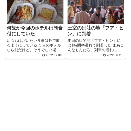
に着いてか...
も、まず探...
何故か今回のホテルは朝食
王室の別荘の地「フア・ヒ
付にしていた
ン」に到着
いつもはだいたい食事は外で取
本日の目的地「フア・ヒン」に
るようにしている ５☆のホテル
は1時間半遅れで到着した まあこ
なら別だけど、そうでない場合
んなもんだろ。列車の遅れにだ
は。朝食も付かないプランで頼
んだん気にならなくなってき
2022.09.08
2022.08.28
む事が多い。 せっかくなら周辺
た。 ここ「フア・ヒン」は王室
の美味しいと評判の店で食べて
の別荘地。 リゾート気分を味わ
みたい。朝食は朝食なりに美味
えるという事で。ちょっと長め
しい店はあるはずだ。 ...
の滞在のつ...